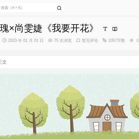
瑰×尚雯婕《我要开花》
发
分
2023 年 01 月 01 日
75 次浏览
暂无评论
1057字数
布
类
时
间：
正文