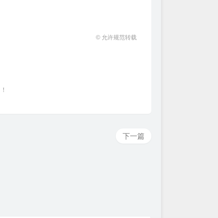
© 允许规范转载
~！
下一篇