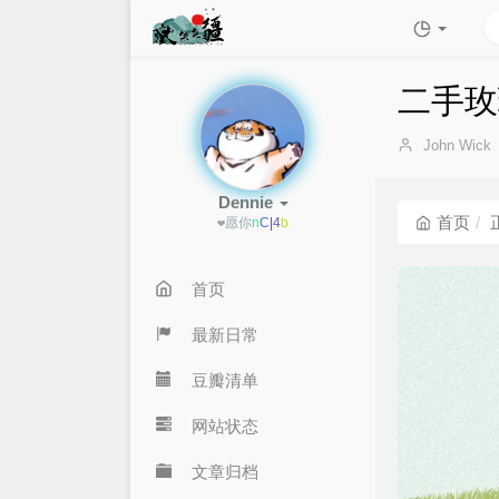
二手玫
博
John Wick
主：
Dennie
首页
❤愿
^
b
+
=
&
首页
最新日常
豆瓣清单
网站状态
文章归档