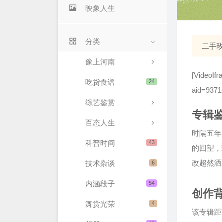
映象人生
分类
二手
豫上河南
[VideoIfr
吃货食谱
24
aid=937
综艺鉴赏
专辑
百态人生
时隔五年
科普时间
43
的回望，
改超然洒
技术杂谈
6
内涵段子
54
创作
舞赏光荣
4
该专辑距