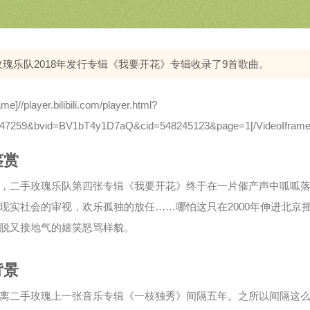
玫瑰乐队2018年发行专辑《我要开花》专辑收录了9首歌曲。
ame]//player.bilibili.com/player.html?
147259&bvid=BV1bT4y1D7aQ&cid=548245123&page=1[/VideoIframe
鉴赏
，二手玫瑰乐队第四张专辑《我要开花》终于在一片催产声中呱呱
现实社会的审视，欢乐孤独的放任……哪怕这只在2000年伸进北京
脱又接地气的嬉笑怒骂样貌。
背景
离二手玫瑰上一张音乐专辑《一枝独秀》间隔五年。之所以间隔这