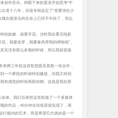
来创作音乐。闲暇下来的梁龙开始思考“中
队出道十八年，但该专辑设定了“老要张狂少
玫瑰在摇滚乐的生命上已经不年轻了，所以
一样的妖娆，就要开花。当时我在看完电影
开花，我要发芽，我要春风带雨的哗啦啦”。
，其实没有那么多顺的时候，所以我就直接
。本来两三年前这首歌想跟吴莫愁一块合作，
写到一个桥段的时候特别尴尬，但我又特别
等我有感觉的时候再跟你聊。这就是我在那
生命体。我们后来把这首歌做了一个多媒体
常顺的作品，40分钟在排练室就实现了，再
行业行规内的艺术，而是希望它代表的是一个