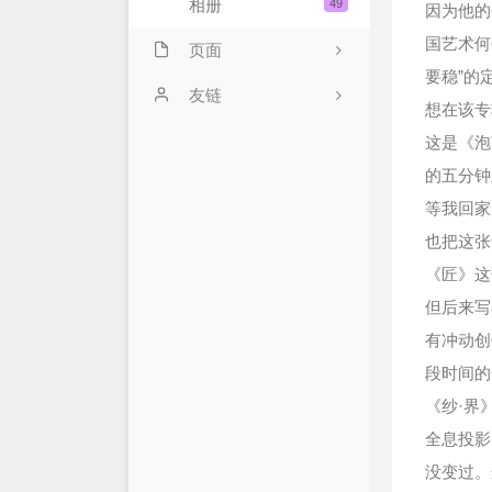
相册
49
因为他的
国艺术何
页面
要稳”的
豆瓣清单
友链
想在该专
电影放映室
这是《泡
的五分钟
标签云
等我回家
今日读报
也把这张
《匠》这
友情链接
但后来写
归档
有冲动创
关于站长
段时间的
《纱·界
全息投影
没变过。