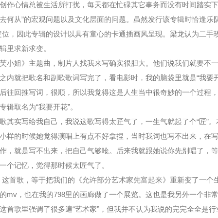
创作心情总被生活所打扰，每天都在忙碌其它事务而没有时间踏实下
去何从”的宏观问题以及文化层面的问题。虽然发行该专辑时恰逢乐
定位，因此专辑的设计以具有童心的卡通插画风呈现。梁龙认为二手
辑里求新求变。
芙小姐》主题曲，制片人找我来写确实很胆大。他们说我们就要不
之内就把歌名和副歌歌词写完了，看电影时，我的脑袋里就是“我要
后往回推写词，很顺，所以我觉得这是人生当中很奇妙的一个过程
专辑取名为“我要开花”。
歌其实写给我自己，我说这歌写得太匠气了，一生气就起了个“匠”
小样的时候她觉得演唱上有点不好拿捏，当时我词也写不出来，在
作，就是写不出来，把自己气够呛。后来我就跟她说你先别唱了，
一个记忆，觉得那时候太匠气了。
》这首歌，等于把我们的《允许部分艺术家先富起来》重新变了一个
的mv，也在我的798里的画廊做了一个展览。这也是我另外一个非
这首歌里强调了很多遍“艺术家”，但我并不认为我说的完完全全是