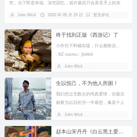
究，当下即是幸福。深究回忆，或许最后只会弄丢手上的东
西。[bilibili bv="BV1fEEyzX...
John Wick
2025 年 05 月 25 日
暂无评论
终于找到正版《西游记》了
小作坊下料确实猛，什么都敢说…
::BZ:xiaoku:: [bilibili
bv="BV1QaPue...
John Wick
2025 年 03 月 21 日
生以悦己，不为他人所困！
我幻想过无数次的纯真爱情，但最后
都要为以后的另一半着想，像某个人
说的那句话一样，我可以烂在地里，
John Wick
2024 年 11 月 15 日
但我爱的...
赵本山宋丹丹《白云黑土爱情故事》完整版MV