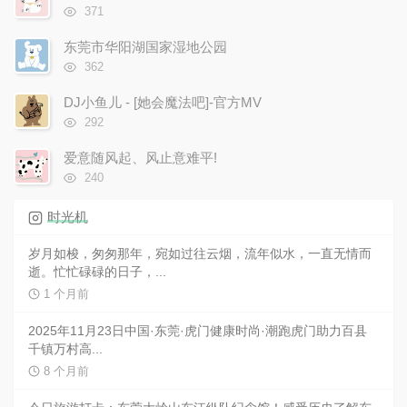
数:
浏
371
览
次
东莞市华阳湖国家湿地公园
数:
浏
362
览
次
DJ小鱼儿 - [她会魔法吧]-官方MV
数:
浏
292
览
次
爱意随风起、风止意难平!
数:
浏
240
览
次
时光机
数:
岁月如梭，匆匆那年，宛如过往云烟，流年似水，一直无情而
逝。忙忙碌碌的日子，...
1 个月前
2025年11月23日中国·东莞·虎门健康时尚·潮跑虎门助力百县
千镇万村高...
8 个月前