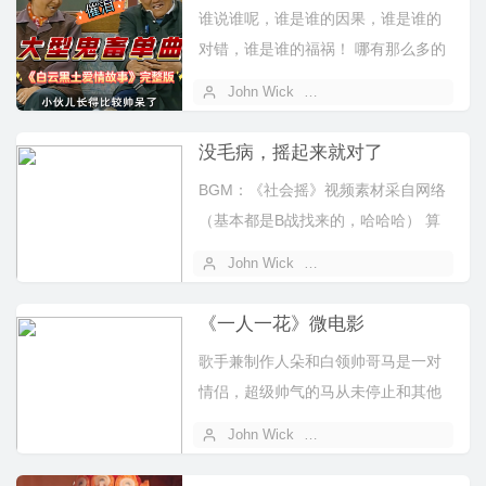
谁说谁呢，谁是谁的因果，谁是谁的
对错，谁是谁的福祸！ 哪有那么多的
天作之合，只有不断磨合，白云和黑
John Wick
2024 年 03 月 23 日
土也不...
没毛病，摇起来就对了
BGM：《社会摇》视频素材采自网络
（基本都是B战找来的，哈哈哈） 算
是小文艺复兴一下喜欢的就跟着一起
John Wick
2024 年 01 月 14 日
摇...
《一人一花》微电影
歌手兼制作人朵和白领帅哥马是一对
情侣，超级帅气的马从未停止和其他
女生的暧昧，深爱着马的朵却从未察
John Wick
2023 年 11 月 23 日
觉。朵生...