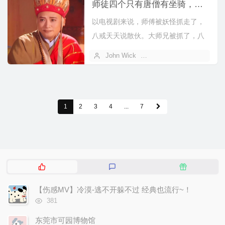
师徒四个只有唐僧有坐骑，是不是因为只有他才过了科目三？
以电视剧来说，师傅被妖怪抓走了，
八戒天天说散伙。大师兄被抓了，八
戒赶紧搬救兵。我还挺磕悟空和八戒
John Wick
2023 年 10 月 24 日
的，呆子...
1
2
3
4
...
7
热
最
随
门
新
机
文
评
文
【伤感MV】冷漠-逃不开躲不过 经典也流行~！
章
论
章
浏
381
览
次
东莞市可园博物馆