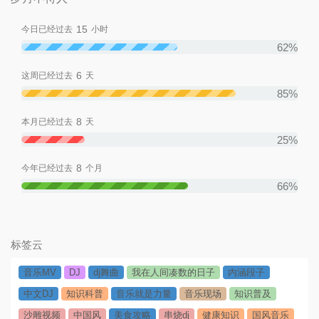
15
今日已经过去
小时
62%
6
这周已经过去
天
85%
8
本月已经过去
天
25%
8
今年已经过去
个月
66%
标签云
音乐MV
DJ
dj舞曲
我在人间凑数的日子
内涵段子
中文DJ
知识科普
音乐就是力量
音乐现场
知识普及
沙雕视频
中国风
美食攻略
串烧dj
健康知识
国风音乐