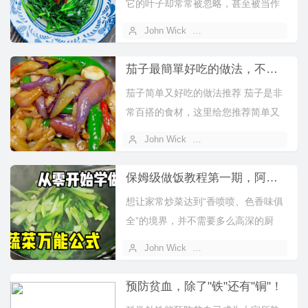
它的叶子却常常被忽略，甚至被当作
废弃物或动物饲料。殊不知，红薯叶
John Wick
2025 年 11 月 05 日
的营养完...
茄子最簡單好吃的做法，不用過油，鮮香下飯不油膩，全家都愛吃
茄子简单又好吃的做法推荐 茄子是非
常百搭的食材，这里给您推荐简单又
美味的家常做法。不用过油，鲜香下
John Wick
2025 年 11 月 03 日
饭不油...
保姆级做饭教程第一期，阿姨教你炒蔬菜万能公式
想让家常炒菜达到“香喷喷、色香味俱
全”的境界，并不需要多么高深的厨
艺，而在于掌握一些核心技巧和细
John Wick
2025 年 11 月 03 日
节。下面...
预防贫血，除了"铁"还有"铜"！