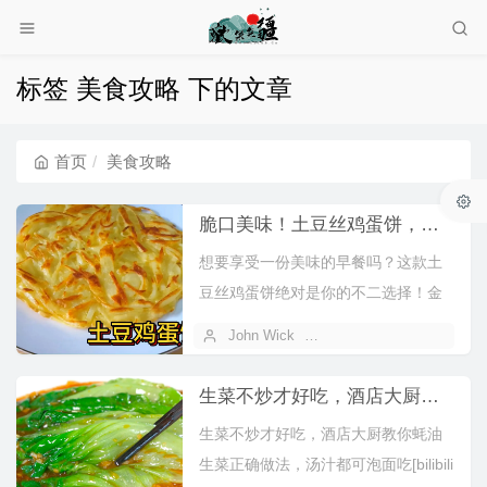
标签 美食攻略 下的文章
首页
美食攻略
脆口美味！土豆丝鸡蛋饼，让你爱不释口！
想要享受一份美味的早餐吗？这款土
豆丝鸡蛋饼绝对是你的不二选择！金
黄酥脆的外皮包裹着松软的土豆丝和
John Wick
2025 年 11 月 09 日
新鲜的鸡...
生菜不炒才好吃，酒店大厨教你蚝油生菜正确做法！
生菜不炒才好吃，酒店大厨教你蚝油
生菜正确做法，汤汁都可泡面吃[bilibili