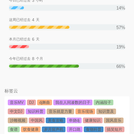
3
今日已经过去
小时
14%
4
这周已经过去
天
57%
6
本月已经过去
天
19%
8
今年已经过去
个月
66%
标签云
音乐MV
DJ
dj舞曲
我在人间凑数的日子
内涵段子
中文DJ
知识科普
音乐就是力量
音乐现场
知识普及
沙雕视频
中国风
美食攻略
串烧dj
健康知识
国风音乐
食谱
饮食健康
岁月留声机
开口跪
食物科普
搞笑短片