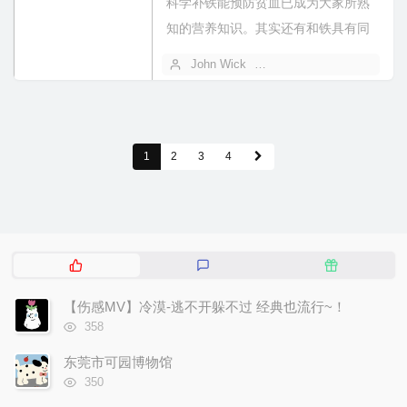
科学补铁能预防贫血已成为大家所熟
知的营养知识。其实还有和铁具有同
样预防贫血功能的另外一种金属元素
John Wick
2025 年 03 月 12 日
——铜也...
1
2
3
4
热
最
随
门
新
机
文
评
文
【伤感MV】冷漠-逃不开躲不过 经典也流行~！
章
论
章
浏
358
览
次
东莞市可园博物馆
数:
浏
350
览