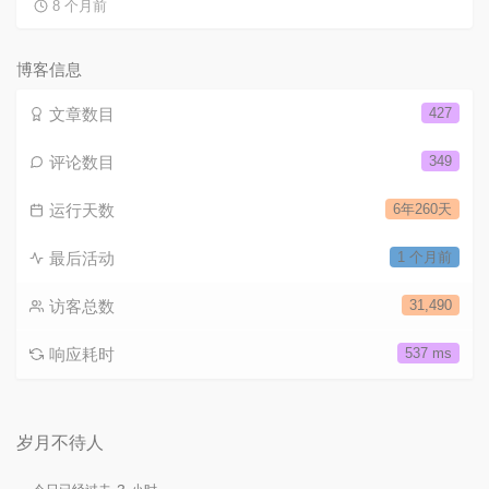
8 个月前
博客信息
文章数目
427
评论数目
349
运行天数
6年260天
最后活动
1 个月前
访客总数
31,490
响应耗时
537 ms
岁月不待人