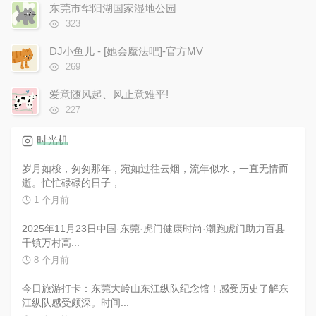
次
东莞市华阳湖国家湿地公园
数:
浏
323
览
次
DJ小鱼儿 - [她会魔法吧]-官方MV
数:
浏
269
览
次
爱意随风起、风止意难平!
数:
浏
227
览
次
时光机
数:
岁月如梭，匆匆那年，宛如过往云烟，流年似水，一直无情而
逝。忙忙碌碌的日子，...
1 个月前
2025年11月23日中国·东莞·虎门健康时尚·潮跑虎门助力百县
千镇万村高...
8 个月前
今日旅游打卡：东莞大岭山东江纵队纪念馆！感受历史了解东
江纵队感受颇深。时间...