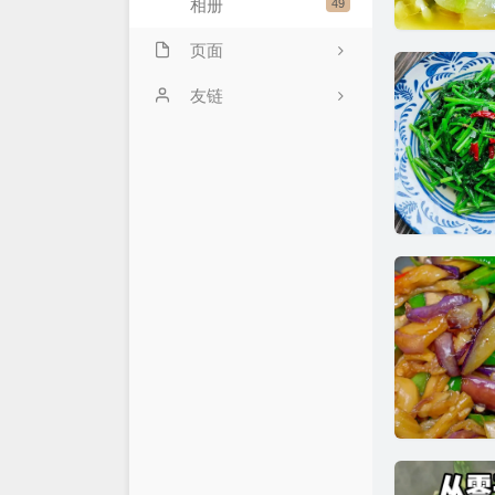
相册
49
页面
豆瓣清单
友链
电影放映室
标签云
今日读报
友情链接
归档
关于站长