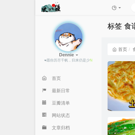
标签 食
首页
Dennie
❤愿你历尽千帆，归
c
5
W
=
Y
首页
最新日常
豆瓣清单
网站状态
文章归档