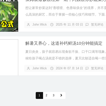
想让家常炒菜达到“香喷喷、色香味俱全”的境界，并不
么高深的厨艺，而在于掌握一些核心技巧和细节。下面..
John Wick
2025 年 11 月 03 日
暂无评论
解暑又养心，这道补钙鲜汤10分钟能搞定
夏日炎炎，孩子就容易出现食欲不振、口干口渴等现象
候给孩子喝点汤就是不错的选择，夏天比较适合喝一些清.
John Wick
2024 年 07 月 14 日
暂无评论
1
2
3