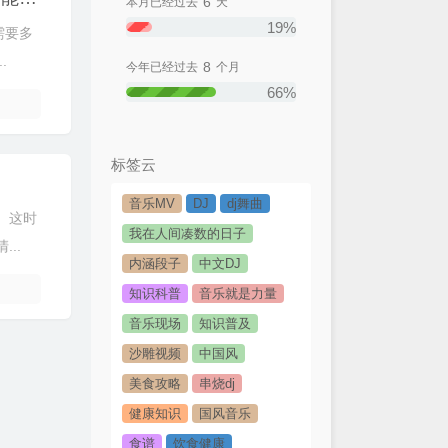
6
本月已经过去
天
19%
需要多
.
8
今年已经过去
个月
66%
标签云
音乐MV
DJ
dj舞曲
。这时
我在人间凑数的日子
..
内涵段子
中文DJ
知识科普
音乐就是力量
音乐现场
知识普及
沙雕视频
中国风
美食攻略
串烧dj
健康知识
国风音乐
食谱
饮食健康