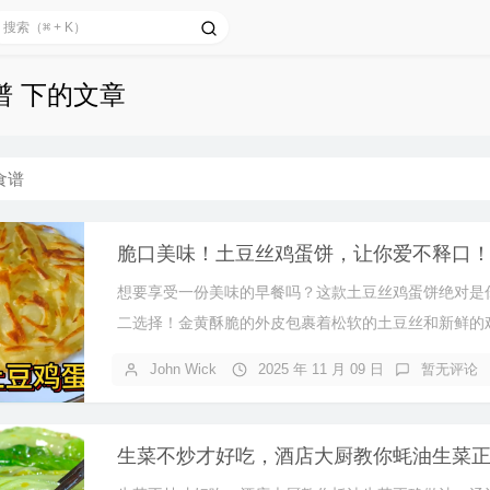
谱 下的文章
食谱
脆口美味！土豆丝鸡蛋饼，让你爱不释口
想要享受一份美味的早餐吗？这款土豆丝鸡蛋饼绝对是
二选择！金黄酥脆的外皮包裹着松软的土豆丝和新鲜的鸡.
John Wick
2025 年 11 月 09 日
暂无评论