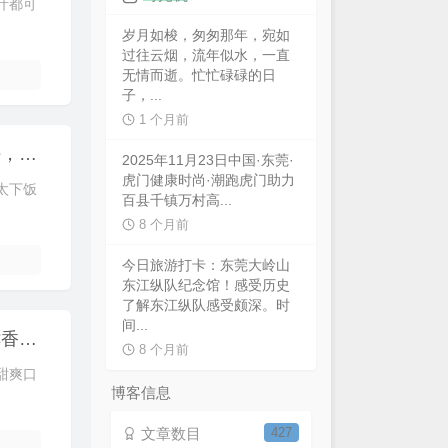
汁都可
岁月如梭，匆匆那年，宛如
过往云烟，流年似水，一直
无情而逝。忙忙碌碌的日
子，...
1 个月前
青椒炒鸡蛋好吃有窍门，学会这个特色做法，真的太香太下饭了
2025年11月23日中国·东莞·
虎门健康时尚·潮跑虎门助力
太下饭
百县千镇万村高...
8 个月前
今日旅游打卡：东莞大岭山
东江纵队纪念馆！感受历史
了解东江纵队感受颇深。时
间...
做法和用料都很简单的清炒大白菜，吃着鲜香美味，清甜爽口又下饭
8 个月前
甜爽口
博客信息
文章数目
427