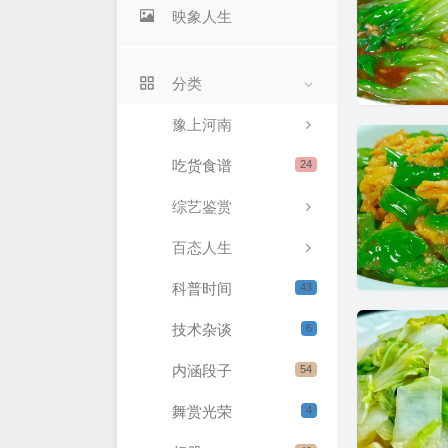
映象人生
分类
豫上河南
吃货食谱
24
综艺鉴赏
百态人生
科普时间
43
技术杂谈
6
内涵段子
54
舞赏光荣
4