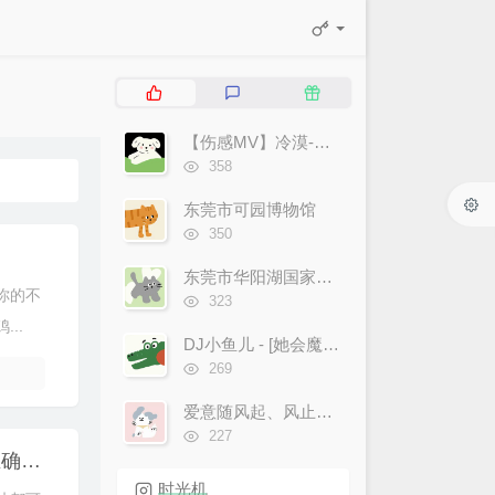
热
最
随
门
新
机
文
评
文
【伤感MV】冷漠-逃不开躲不过 经典也流行~！
章
论
章
浏
358
览
次
东莞市可园博物馆
数:
浏
350
览
！
次
东莞市华阳湖国家湿地公园
数:
你的不
浏
323
览
..
次
DJ小鱼儿 - [她会魔法吧]-官方MV
数:
浏
269
览
次
爱意随风起、风止意难平!
数:
浏
227
览
生菜不炒才好吃，酒店大厨教你蚝油生菜正确做法！
次
时光机
数: