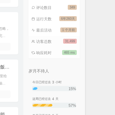
评论数目
349
运行天数
6年260天
忽略，
最后活动
1 个月前
..
访客总数
31,499
响应耗时
465 ms
茄子最簡單好吃的做法，不用過油，鮮香下飯不油膩，全家都愛吃
岁月不待人
里给
3
今日已经过去
小时
..
15%
4
这周已经过去
天
57%
保姆级做饭教程第一期，阿姨教你炒蔬菜万能公式