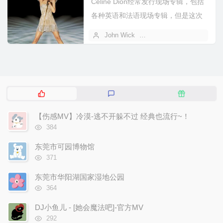
Celine Dion经常发行现场专辑，包括
各种英语和法语现场专辑，但是这次
不同，这次是她在拉斯维加斯超...
John Wick
2021 年 05 月 13 日
热
最
随
门
新
机
文
评
文
【伤感MV】冷漠-逃不开躲不过 经典也流行~！
章
论
章
浏
384
览
次
东莞市可园博物馆
数:
浏
371
览
次
东莞市华阳湖国家湿地公园
数:
浏
364
览
次
DJ小鱼儿 - [她会魔法吧]-官方MV
数:
浏
292