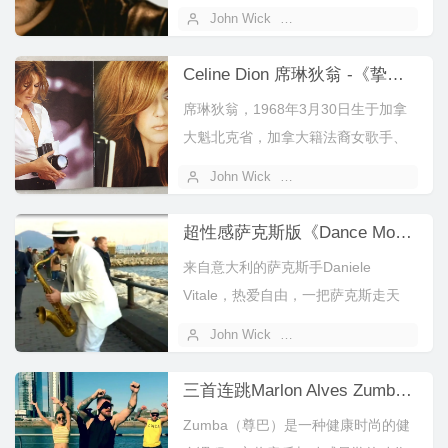
作并演唱...
John Wick
2023 年 10 月 29 日
Celine Dion 席琳狄翁 -《挚爱》(My Love Essential Collection)[WAV+CUE/原抓/百度盘]
席琳狄翁，1968年3月30日生于加拿
大魁北克省，加拿大籍法裔女歌手、
演员。下载地址：
John Wick
2023 年 10 月 21 日
超性感萨克斯版《Dance Monkey》！油管2亿播放萨克斯大神Daniele Vitale来啦！
来自意大利的萨克斯手Daniele
Vitale，热爱自由，一把萨克斯走天
涯，热爱萨克斯演奏，但并不愿拘...
John Wick
2022 年 07 月 17 日
三首连跳Marlon Alves Zumba尊巴健身燃脂操SE la diabia， Se VUELVE LOCA
Zumba（尊巴）是一种健康时尚的健