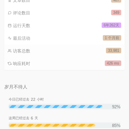
文章数目
评论数目
349
运行天数
6年262天
最后活动
1 个月前
访客总数
33,981
响应耗时
426 ms
岁月不待人
22
今日已经过去
小时
92%
6
这周已经过去
天
85%