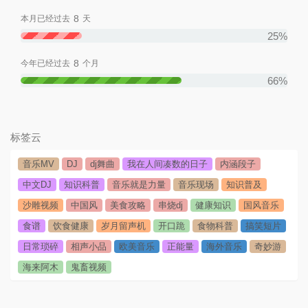
8
本月已经过去
天
25%
8
今年已经过去
个月
66%
标签云
音乐MV
DJ
dj舞曲
我在人间凑数的日子
内涵段子
中文DJ
知识科普
音乐就是力量
音乐现场
知识普及
沙雕视频
中国风
美食攻略
串烧dj
健康知识
国风音乐
食谱
饮食健康
岁月留声机
开口跪
食物科普
搞笑短片
日常琐碎
相声小品
欧美音乐
正能量
海外音乐
奇妙游
海来阿木
鬼畜视频