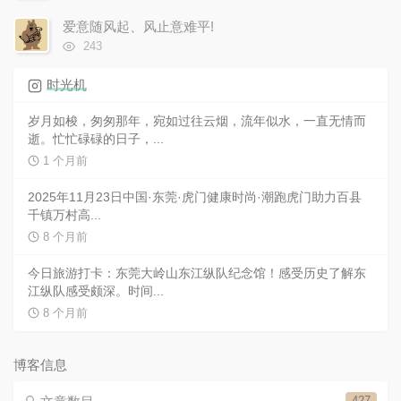
览
次
爱意随风起、风止意难平!
数:
浏
243
览
次
时光机
数:
岁月如梭，匆匆那年，宛如过往云烟，流年似水，一直无情而
逝。忙忙碌碌的日子，...
1 个月前
2025年11月23日中国·东莞·虎门健康时尚·潮跑虎门助力百县
千镇万村高...
8 个月前
今日旅游打卡：东莞大岭山东江纵队纪念馆！感受历史了解东
江纵队感受颇深。时间...
8 个月前
博客信息
427