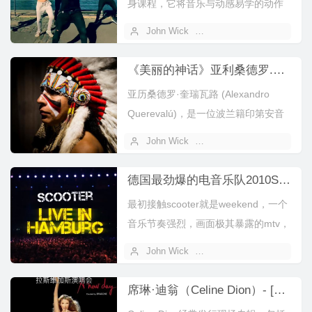
身课程，它将音乐与动感易学的动作
还有间歇有氧运动融合在了一起。尊
John Wick
2022 年 07 月 17 日
巴是...
《美丽的神话》亚利桑德罗.印第安音乐品鉴会长沙站
亚历桑德罗·奎瑞瓦路 (Alexandro
Querevalú)，是一位波兰籍印第安音
乐家。他在波兰西维...
John Wick
2021 年 10 月 20 日
德国最劲爆的电音乐队2010SCOOTER德国汉堡现场演唱会
最初接触scooter就是weekend，一个
音乐节奏强烈，画面极其暴露的mtv，
后来开始了解scoot...
John Wick
2021 年 05 月 14 日
席琳·迪翁（Celine Dion）- [A New Day Live in Las Vegas 2007] 拉斯维加斯演唱会