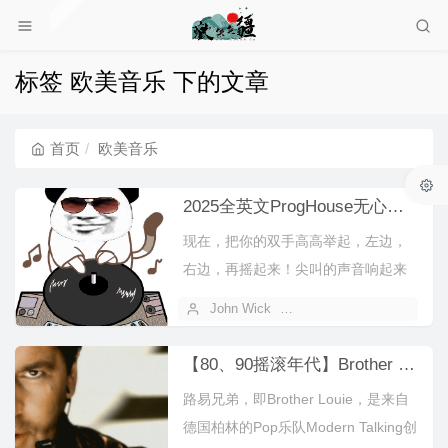
标签 欧美音乐 下的文章
首页
欧美音乐
2025全英文ProgHouse无心睡眠鼓慢摇串烧
现在，把你的双手高高举起，左边，
右边，再摇起来！尖叫的声音响起来
吧······来，朋友们！欢迎今晚来到
John Wick
2025 年 12 月 05 日
的...
【80、90摇滚年代】Brother Louie '98 - Modern Talking
路易兄弟，即Brother Louie，是来自
德国柏林的Pop乐队Modern Talking创