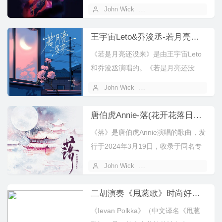
场次，于2015年5月16日在北...
John Wick
2026 年 06 月 20 日
王宇宙Leto&乔浚丞-若月亮没来(若是月亮还没来)-官方MV
《若是月亮还没来》是由王宇宙Leto
和乔浚丞演唱的。《若是月亮还没
来》展现了生活中的离别和变迁，探
John Wick
2024 年 05 月 01 日
讨了人...
唐伯虎Annie-落(花开花落日升日没)-官方MV
《落》是唐伯虎Annie演唱的歌曲，发
行于2024年3月19日，收录于同名专
辑《落》中。[bilibil...
John Wick
2024 年 04 月 02 日
二胡演奏《甩葱歌》时尚好听！
《Ievan Polkka》（中文译名《甩葱