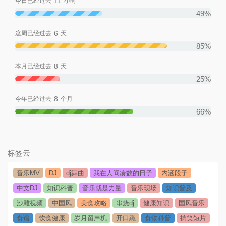
11
今日已经过去
小时
49%
6
这周已经过去
天
85%
8
本月已经过去
天
25%
8
今年已经过去
个月
66%
标签云
音乐MV
DJ
dj舞曲
我在人间凑数的日子
内涵段子
中文DJ
知识科普
音乐就是力量
音乐现场
知识普及
沙雕视频
中国风
美食攻略
串烧dj
健康知识
国风音乐
食谱
饮食健康
岁月留声机
开口跪
食物科普
搞笑短片