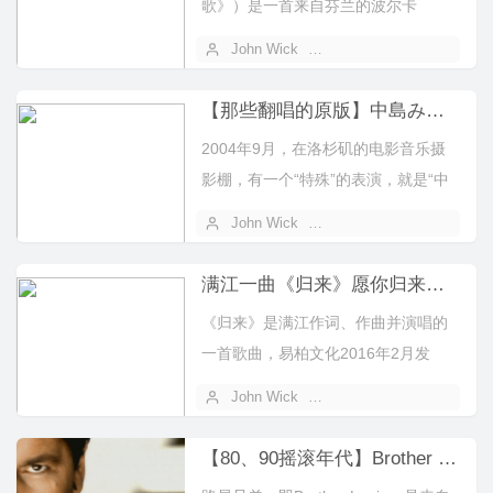
歌》）是一首来自芬兰的波尔卡
（Polka、Polkka）舞曲...
John Wick
2024 年 01 月 13 日
【那些翻唱的原版】中島みゆき-この世に二人だけ -世上只剩你我二人-中岛美雪（潇洒的走 日语原版）
2004年9月，在洛杉矶的电影音乐摄
影棚，有一个“特殊”的表演，就是“中
島みゆきライヴ！Live at ...
John Wick
2023 年 12 月 29 日
满江一曲《归来》愿你归来时，仍是少年！
《归来》是满江作词、作曲并演唱的
一首歌曲，易柏文化2016年2月发
行。
John Wick
2023 年 11 月 14 日
【80、90摇滚年代】Brother Louie '98 - Modern Talking