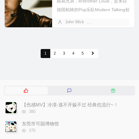
路易兄弟，即Brother Louie，是来自
德国柏林的Pop乐队Modern Talking创
作并演唱...
John Wick
2023 年 10 月 29 日
1
2
3
4
5
热
最
随
门
新
机
文
评
文
【伤感MV】冷漠-逃不开躲不过 经典也流行~！
章
论
章
浏
380
览
次
东莞市可园博物馆
数:
浏
370
览