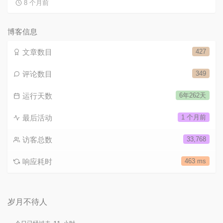
8 个月前
博客信息
文章数目
427
评论数目
349
运行天数
6年262天
最后活动
1 个月前
访客总数
33,768
响应耗时
463 ms
岁月不待人