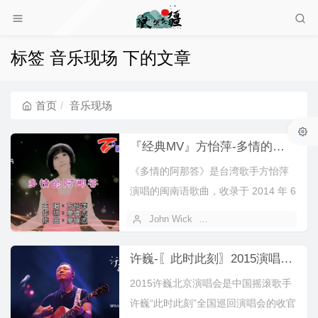
标签 音乐现场 下的文章
首页
音乐现场
『经典MV』方怡萍-多情的阿那答(闽南语)(KTV)
《多情的阿那答》是台湾歌手方怡萍
演唱的闽南语歌曲‌，收录于 2014 年 6
月 5 日发行的同名专辑中...
John Wick
2026 年 06 月 21 日
许巍-〖此时此刻〗2015演唱会北京站特辑
2015许巍北京演唱会是中国摇滚歌手
许巍“此时此刻”全国巡回演唱会的收官