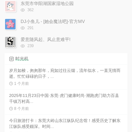
次
东莞市华阳湖国家湿地公园
数:
浏
362
览
次
DJ小鱼儿 - [她会魔法吧]-官方MV
数:
浏
291
览
次
爱意随风起、风止意难平!
数:
浏
239
览
次
时光机
数:
岁月如梭，匆匆那年，宛如过往云烟，流年似水，一直无情而
逝。忙忙碌碌的日子，...
1 个月前
2025年11月23日中国·东莞·虎门健康时尚·潮跑虎门助力百县
千镇万村高...
8 个月前
今日旅游打卡：东莞大岭山东江纵队纪念馆！感受历史了解东
江纵队感受颇深。时间...