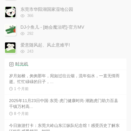
览
次
东莞市华阳湖国家湿地公园
数:
浏
366
览
次
DJ小鱼儿 - [她会魔法吧]-官方MV
数:
浏
292
览
次
爱意随风起、风止意难平!
数:
浏
243
览
次
时光机
数:
岁月如梭，匆匆那年，宛如过往云烟，流年似水，一直无情而
逝。忙忙碌碌的日子，...
1 个月前
2025年11月23日中国·东莞·虎门健康时尚·潮跑虎门助力百县
千镇万村高...
8 个月前
今日旅游打卡：东莞大岭山东江纵队纪念馆！感受历史了解东