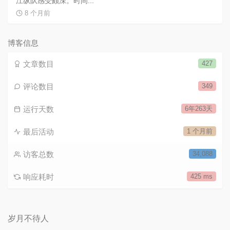
江纵队感受颇深。时间...
8 个月前
博客信息
文章数目
427
评论数目
349
运行天数
6年263天
最后活动
1 个月前
访客总数
34,088
响应耗时
425 ms
岁月不待人