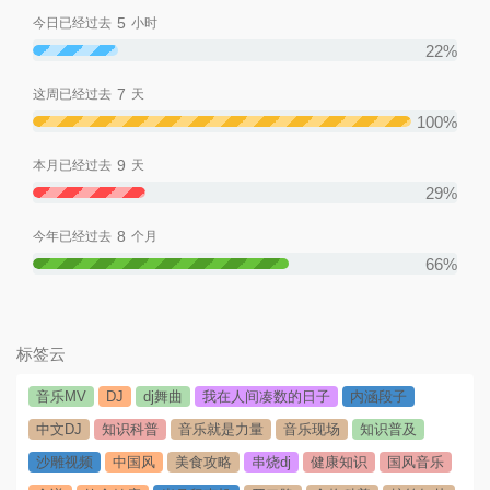
5
今日已经过去
小时
22%
7
这周已经过去
天
100%
9
本月已经过去
天
29%
8
今年已经过去
个月
66%
标签云
音乐MV
DJ
dj舞曲
我在人间凑数的日子
内涵段子
中文DJ
知识科普
音乐就是力量
音乐现场
知识普及
沙雕视频
中国风
美食攻略
串烧dj
健康知识
国风音乐