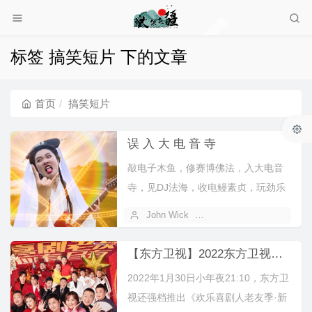
标签 搞笑短片 下的文章
首页
搞笑短片
误 入 大 电 音 寺
敲电子木鱼，修赛博佛法，入大电音
寺，见DJ法海，收电鳗素贞，玩劲乐
幻想。[bilibili bv="BV...
John Wick
2023 年 10 月 18 日
【东方卫视】2022东方卫视欢乐喜剧人老友季·新春特辑 – 直播[全程视频]
2022年1月30日小年夜21:10，东方卫
视还强档推出《欢乐喜剧人老友季·新