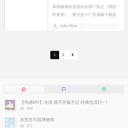
泰国健康促进基金会神广告之《我想
吃青菜》，看完这个广告满脑子都是
广东！[bilibili bv="BV1...
John Wick
2021 年 10 月 10 日
1
2
热
最
随
门
新
机
文
评
文
【伤感MV】冷漠-逃不开躲不过 经典也流行~！
章
论
章
浏
384
览
次
东莞市可园博物馆
数:
浏
371