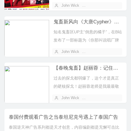
春特辑》，历代《欢乐喜剧人...
John Wick
2022 年 02 月 01 日
鬼畜新风向《大唐Cypher》玩转西游！
知名鬼畜区UP主“倒悬的橘子”，在B站
发布了一部标题为《你那叫说唱厂牌
吗？》的鬼畜作品。在Fantom创...
John Wick
2021 年 11 月 09 日
【春晚鬼畜】赵丽蓉：记住咯，这叫硬核——探戈！
过去的探戈都弱爆了，这个才是真正
的硬核探戈！赵丽蓉老师是我最最敬
佩的一位老艺术家，她给我们这一代
John Wick
2021 年 11 月 05 日
带来了无...
泰国付费观看广告之当泰坦尼克号遇上了泰国广告
泰国逆天神广告系列都是天才创意，内容编剧都是无懈可击比