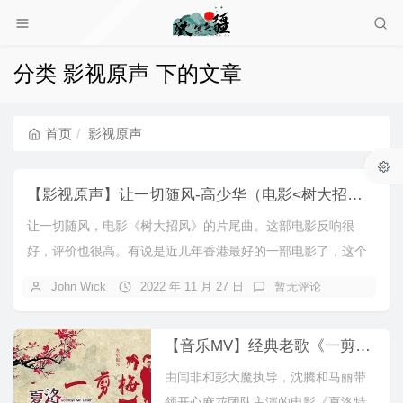
分类 影视原声 下的文章
首页
影视原声
【影视原声】让一切随风-高少华（电影<树大招风>片尾曲）
让一切随风，电影《树大招风》的片尾曲。这部电影反响很
好，评价也很高。有说是近几年香港最好的一部电影了，这个
不必深究，电影确实不错，想看的网上自己找资源吧。...
John Wick
2022 年 11 月 27 日
暂无评论
【音乐MV】经典老歌《一剪梅》全新演绎《夏洛特烦恼》主题曲 - 黄渤&左小祖咒
由闫非和彭大魔执导，沈腾和马丽带
领开心麻花团队主演的电影《夏洛特