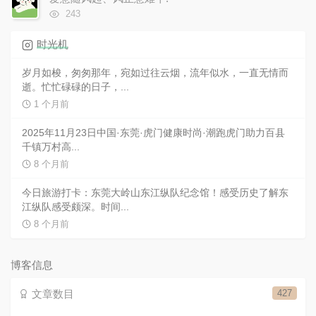
数:
浏
243
览
次
时光机
数:
岁月如梭，匆匆那年，宛如过往云烟，流年似水，一直无情而
逝。忙忙碌碌的日子，...
1 个月前
2025年11月23日中国·东莞·虎门健康时尚·潮跑虎门助力百县
千镇万村高...
8 个月前
今日旅游打卡：东莞大岭山东江纵队纪念馆！感受历史了解东
江纵队感受颇深。时间...
8 个月前
博客信息
文章数目
427