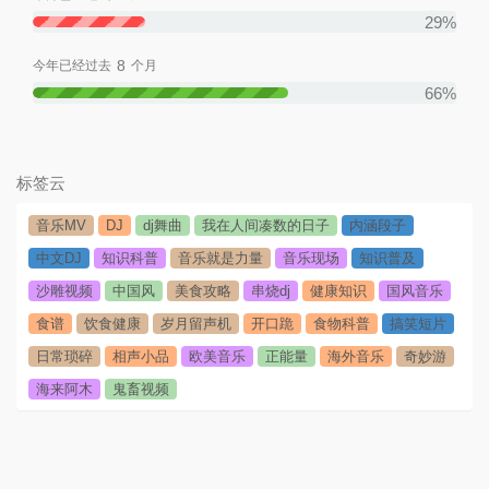
29%
8
今年已经过去
个月
66%
标签云
音乐MV
DJ
dj舞曲
我在人间凑数的日子
内涵段子
中文DJ
知识科普
音乐就是力量
音乐现场
知识普及
沙雕视频
中国风
美食攻略
串烧dj
健康知识
国风音乐
食谱
饮食健康
岁月留声机
开口跪
食物科普
搞笑短片
日常琐碎
相声小品
欧美音乐
正能量
海外音乐
奇妙游
海来阿木
鬼畜视频