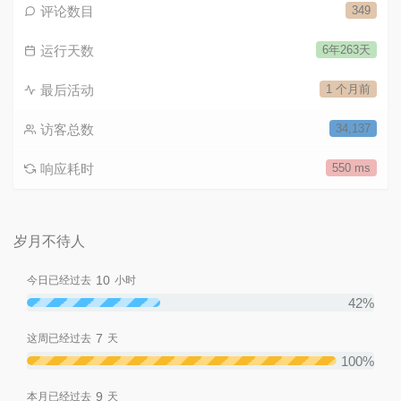
评论数目
349
运行天数
6年263天
最后活动
1 个月前
访客总数
34,137
响应耗时
550 ms
岁月不待人
10
今日已经过去
小时
42%
7
这周已经过去
天
100%
9
本月已经过去
天