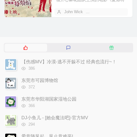
烦恼》于2015年9月30日全国公映，
John Wick
2022 年 09 月 25 日
电...
热
最
随
门
新
机
文
评
文
【伤感MV】冷漠-逃不开躲不过 经典也流行~！
章
论
章
浏
386
览
次
东莞市可园博物馆
数:
浏
372
览
次
东莞市华阳湖国家湿地公园
数:
浏
366
览
次
DJ小鱼儿 - [她会魔法吧]-官方MV
数:
浏
294
览
次
爱意随风起、风止意难平!