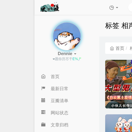
标签 相
首页
Dennie
❤愿你
6
a
c
<
c
首页
最新日常
豆瓣清单
网站状态
文章归档