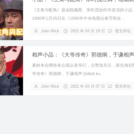
《主角与配角》是由陈佩斯、朱时茂创作并表演的小品
1990年1月26日在《1990年中央电视台春节联欢...
John Wick
2021 年 03 月 19 日
暂无评论
相声小品：《大爷传奇》郭德纲，于谦相
素材来自网络各位观众老爷们，点赞加关注，家住海别
爷传奇》郭德纲，于谦相声.[bilibili bv...
John Wick
2021 年 03 月 07 日
暂无评论