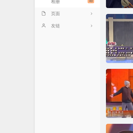
相册
49
页面
豆瓣清单
友链
电影放映室
标签云
今日读报
友情链接
归档
关于站长