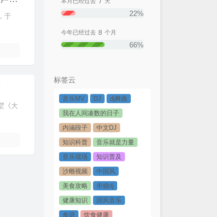
7
本月已经过去
天
22%
，于
8
今年已经过去
个月
66%
标签云
声
音乐MV
DJ
dj舞曲
墅《大
我在人间凑数的日子
内涵段子
中文DJ
知识科普
音乐就是力量
音乐现场
知识普及
沙雕视频
中国风
美食攻略
串烧dj
健康知识
国风音乐
食谱
饮食健康