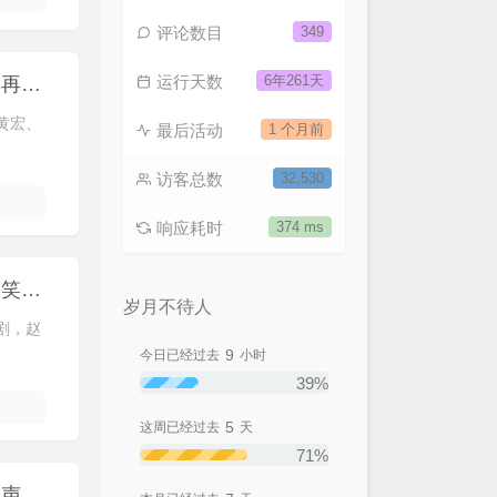
评论数目
349
运行天数
6年261天
小品：《装修》巩汉林等人主演小品，经典再现爆笑十足
黄宏、
最后活动
1 个月前
访客总数
32,530
响应耗时
374 ms
小品：《策划》白云黑土让您重温经典，欢笑不断
岁月不待人
剧，赵
9
今日已经过去
小时
39%
5
这周已经过去
天
71%
小品：《主角与配角》朱时茂经典，现场欢声如雷