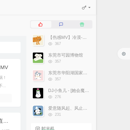
热
最
随
门
新
机
文
评
文
【伤感MV】冷漠-逃不开躲不过 经典也流行~！
章
论
章
浏
367
览
次
东莞市可园博物馆
数:
浏
357
览
MV
次
东莞市华阳湖国家湿地公园
数:
祸！
浏
357
览
..
次
DJ小鱼儿 - [她会魔法吧]-官方MV
数:
浏
276
览
次
爱意随风起、风止意难平!
数:
浏
231
览
【辽宁卫视】2023辽宁卫视春节联欢晚会·直播[视频录像]
次
时光机
数: