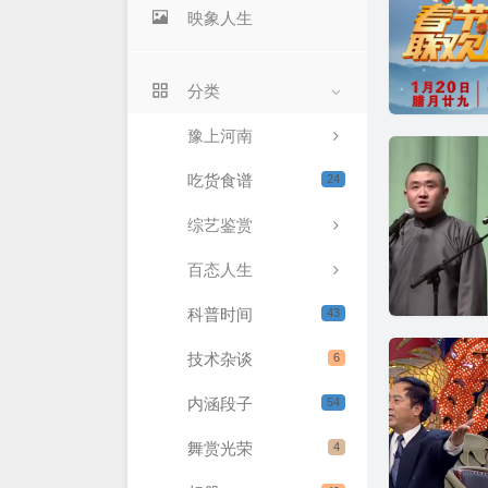
映象人生
分类
豫上河南
吃货食谱
24
综艺鉴赏
百态人生
科普时间
43
技术杂谈
6
内涵段子
54
舞赏光荣
4