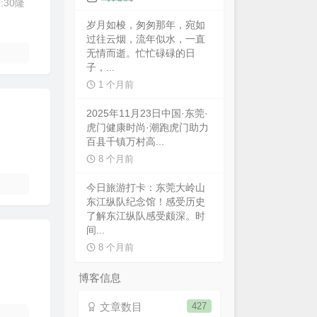
:30隆
岁月如梭，匆匆那年，宛如
过往云烟，流年似水，一直
无情而逝。忙忙碌碌的日
子，...
1 个月前
2025年11月23日中国·东莞·
虎门健康时尚·潮跑虎门助力
百县千镇万村高...
8 个月前
今日旅游打卡：东莞大岭山
东江纵队纪念馆！感受历史
了解东江纵队感受颇深。时
间...
8 个月前
博客信息
文章数目
427