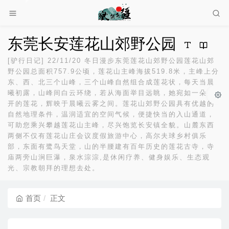
东莞长安莲花山郊野公园
[驴行日记] 22/11/20 冬日漫步东莞莲花山郊野公园莲花山郊
野公园总面积757.9公顷，莲花山主峰海拔519.8米，主峰上分
东、西、北三个山峰，三个山峰自然组合成莲花状，每天当晨
曦初露，山峰间白云环绕，若从海面举目远眺，她宛如一朵盛
开的莲花，辉映于晨曦云雾之间。莲花山郊野公园具有优越的
自然地理条件，温润适宜的空间气候，便捷快当的入山通道，
可助您乘兴攀越莲花山主峰，尽兴饱览长安镇全貌。山麓东西
两侧不仅有莲花山庄会议度假旅游中心，高尔夫球乡村俱乐
部，东面有鹭鸟天堂，山的半腰建有百年历史的莲花古寺，寺
庙两旁山涧巨瀑，泉水淙淙,是休闲疗养、健身娱乐、生态观
光、宗教朝拜的理想去处。
首页
正文