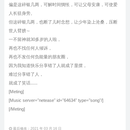
偏是这碎银几两，可解时间惆怅，可让父母安康，可使爱
人长驻身旁。
但这碎银几两，也断了儿时念想，让少年染上沧桑，压断
世人臂膀～
一不留神就30多岁的人啦，
再也不找任何人倾诉，
再也不发任何负能量的朋友圈，
因为我知道快乐分享错了人就成了显摆，
难过分享错了人，
就成了笑话......
[Meting]
[Music server="netease" id="64634" type="song"/]
[/Meting]
最后修改：2021 年 03 月 16 日