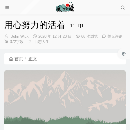
用心努力的活着
博
发
John Wick
2020 年 12 月 20 日
66 次浏览
暂无评论
主：
分
布
372字数
百态人生
类：
时
间：
首页
正文