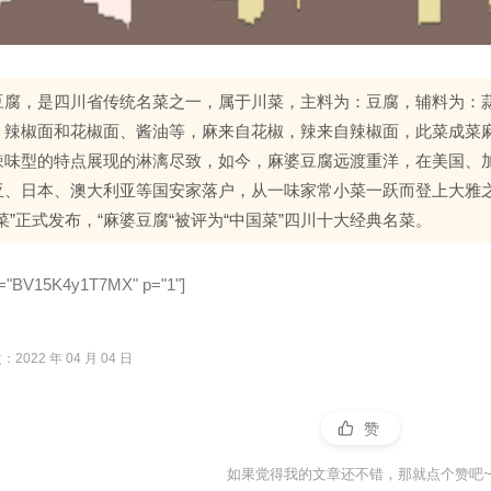
豆腐，是四川省传统名菜之一，属于川菜，主料为：豆腐，辅料为：蒜
、辣椒面和花椒面、酱油等，麻来自花椒，辣来自辣椒面，此菜成菜
辣味型的特点展现的淋漓尽致，如今，麻婆豆腐远渡重洋，在美国、
亚、日本、澳大利亚等国安家落户，从一味家常小菜一跃而登上大雅之堂
菜”正式发布，“麻婆豆腐“被评为“中国菜”四川十大经典名菜。
 bv="BV15K4y1T7MX" p="1"]
2022 年 04 月 04 日
赞
如果觉得我的文章还不错，那就点个赞吧