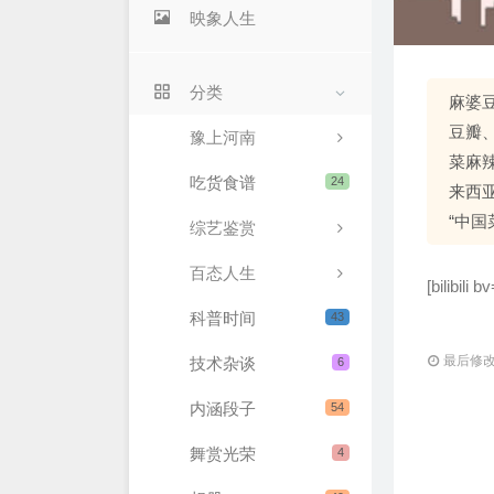
映象人生
分类
麻婆
豆瓣
豫上河南
菜麻
吃货食谱
24
来西
“中国
综艺鉴赏
百态人生
[bilibili
科普时间
43
最后修改：
技术杂谈
6
内涵段子
54
舞赏光荣
4