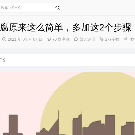
腐原来这么简单，多加这2个步骤
发
分
2021 年 04 月 07 日
70 次浏览
暂无评论
277字数
吃
布
类
时
间：
正文