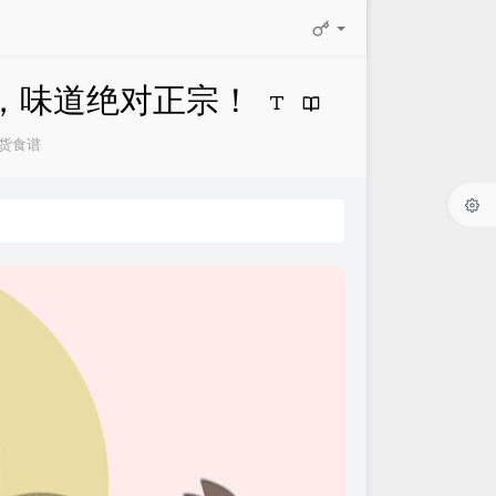
，味道绝对正宗！
货食谱
：