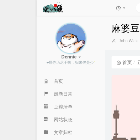
麻婆豆
博
John Wick
主：
Dennie
首页
❤愿你历尽千帆，归来仍
N
`
u
首页
最新日常
豆瓣清单
网站状态
文章归档