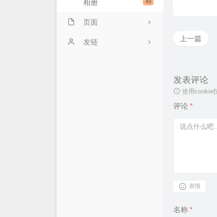
相册
49
页面
上一篇
豆瓣清单
友链
电影放映室
发表评论
标签云
使用cook
今日读报
评论
*
友情链接
归档
关于站长
表情
名称
*