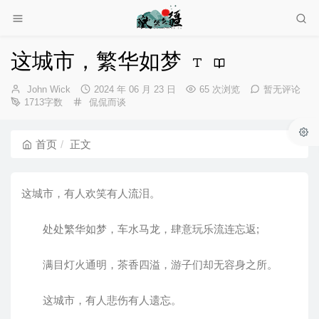
这城市，繁华如梦
博
发
John Wick
2024 年 06 月 23 日
65 次浏览
暂无评论
主：
分
布
1713字数
侃侃而谈
类：
时
间：
首页
正文
这城市，有人欢笑有人流泪。
处处繁华如梦，车水马龙，肆意玩乐流连忘返;
满目灯火通明，茶香四溢，游子们却无容身之所。
这城市，有人悲伤有人遗忘。