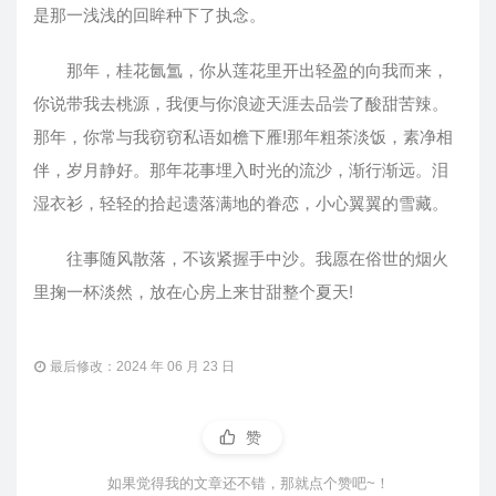
是那一浅浅的回眸种下了执念。
那年，桂花氤氲，你从莲花里开出轻盈的向我而来，
你说带我去桃源，我便与你浪迹天涯去品尝了酸甜苦辣。
那年，你常与我窃窃私语如檐下雁!那年粗茶淡饭，素净相
伴，岁月静好。那年花事埋入时光的流沙，渐行渐远。泪
湿衣衫，轻轻的拾起遗落满地的眷恋，小心翼翼的雪藏。
往事随风散落，不该紧握手中沙。我愿在俗世的烟火
里掬一杯淡然，放在心房上来甘甜整个夏天!
最后修改：2024 年 06 月 23 日
赞
如果觉得我的文章还不错，那就点个赞吧~！