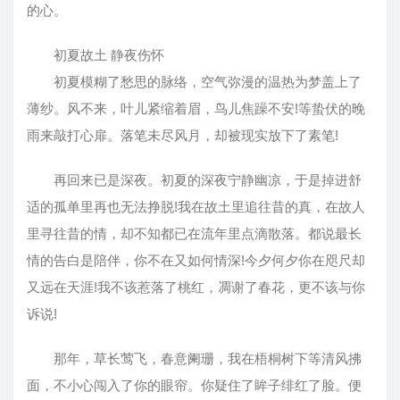
的心。
初夏故土 静夜伤怀
初夏模糊了愁思的脉络，空气弥漫的温热为梦盖上了
薄纱。风不来，叶儿紧缩着眉，鸟儿焦躁不安!等蛰伏的晚
雨来敲打心扉。落笔未尽风月，却被现实放下了素笔!
再回来已是深夜。初夏的深夜宁静幽凉，于是掉进舒
适的孤单里再也无法挣脱!我在故土里追往昔的真，在故人
里寻往昔的情，却不知都已在流年里点滴散落。都说最长
情的告白是陪伴，你不在又如何情深!今夕何夕你在咫尺却
又远在天涯!我不该惹落了桃红，凋谢了春花，更不该与你
诉说!
那年，草长莺飞，春意阑珊，我在梧桐树下等清风拂
面，不小心闯入了你的眼帘。你疑住了眸子绯红了脸。便