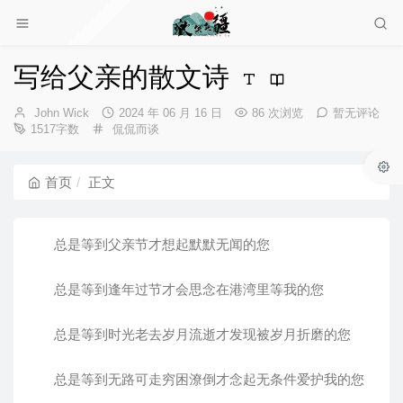
写给父亲的散文诗
博
发
John Wick
2024 年 06 月 16 日
86 次浏览
暂无评论
主：
分
布
1517字数
侃侃而谈
类：
时
间：
首页
正文
总是等到父亲节才想起默默无闻的您
总是等到逢年过节才会思念在港湾里等我的您
总是等到时光老去岁月流逝才发现被岁月折磨的您
总是等到无路可走穷困潦倒才念起无条件爱护我的您