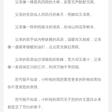
父亲像一棵遮风挡雨的大树，寂寞无声默默无闻。
父亲的笑容似人间四月的春天，明媚却又清寒。
父亲像一阵和煦孤冷的清风，吹绿山间花草树木。
父亲的双手似沟壑纵横的高原，温暖却又粗糙，父亲
像一盏驱寒微暖的油灯，点点星光驱赶黑暗。
父亲的双肩似沙漠骆驼的驼峰，宽大却又瘦小，父亲
像一条容纳百川的江河，利润万物不争回报。
您可能不知道，小时候的我想要您更多的怀抱却害怕
你不显喜怒的表情。
您可能不知道，小时候的我写关于您的作文题目从来
都是交了空白的卷子。