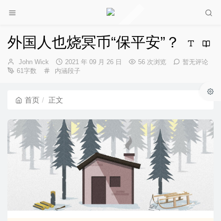
外国人也烧冥币“保平安”？
博
发
John Wick
2021 年 09 月 26 日
56 次浏览
暂无评论
主：
分
布
61字数
内涵段子
类：
时
间：
首页
正文