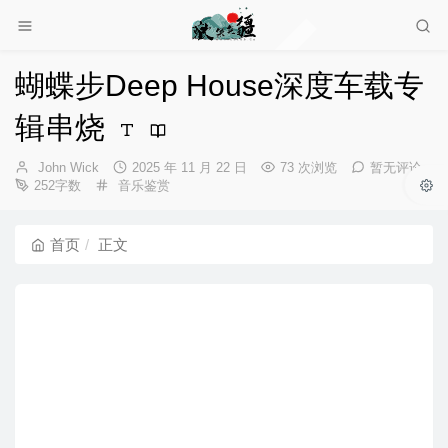
蝴蝶步Deep House深度车载专
辑串烧
博
发
John Wick
2025 年 11 月 22 日
73 次浏览
暂无评论
主：
分
布
252字数
音乐鉴赏
类：
时
间：
首页
正文