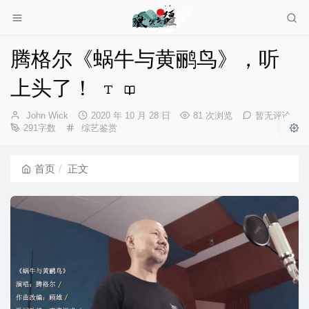
腾格尔《蜗牛与黄鹂鸟》，听
上头了！
博
发
John Wick
2020 年 10 月 28 日
81 次浏览
暂无评论
主：
分
布
291字数
综艺鉴赏
类：
时
间：
首页
正文