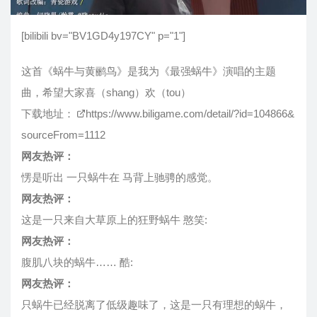
[bilibili bv="BV1GD4y197CY" p="1"]
这首《蜗牛与黄鹂鸟》是我为《最强蜗牛》演唱的主题
曲，希望大家喜（shang）欢（tou）
下载地址：
https://www.biligame.com/detail/?id=104866&
sourceFrom=1112
网友热评：
愣是听出 一只蜗牛在 马背上驰骋的感觉。
网友热评：
这是一只来自大草原上的狂野蜗牛 憨笑:
网友热评：
腹肌八块的蜗牛…… 酷:
网友热评：
只蜗牛已经脱离了低级趣味了，这是一只有理想的蜗牛，