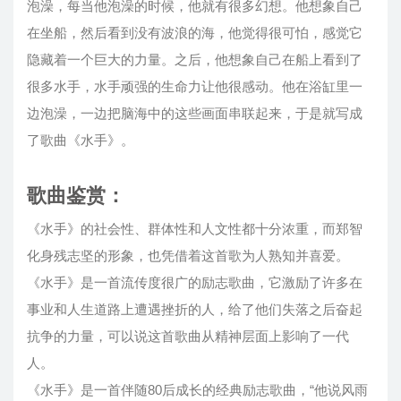
泡澡，每当他泡澡的时候，他就有很多幻想。他想象自己
在坐船，然后看到没有波浪的海，他觉得很可怕，感觉它
隐藏着一个巨大的力量。之后，他想象自己在船上看到了
很多水手，水手顽强的生命力让他很感动。他在浴缸里一
边泡澡，一边把脑海中的这些画面串联起来，于是就写成
了歌曲《水手》。
歌曲鉴赏：
《水手》的社会性、群体性和人文性都十分浓重，而郑智
化身残志坚的形象，也凭借着这首歌为人熟知并喜爱。
《水手》是一首流传度很广的励志歌曲，它激励了许多在
事业和人生道路上遭遇挫折的人，给了他们失落之后奋起
抗争的力量，可以说这首歌曲从精神层面上影响了一代
人。
《水手》是一首伴随80后成长的经典励志歌曲，“他说风雨