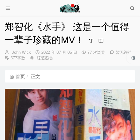
郑智化《水手》 这是一个值得
一辈子珍藏的MV！
博
发
John Wick
2022 年 07 月 06 日
77 次浏览
暂无评论
主：
分
布
677字数
综艺鉴赏
类：
时
间：
首页
正文