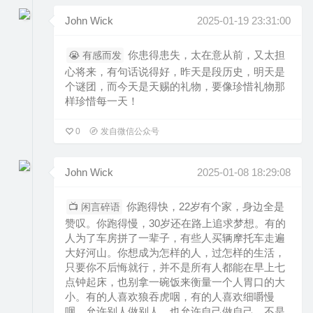
John Wick
2025-01-19 23:31:00
你患得患失，太在意从前，又太担
😭 有感而发
心将来，有句话说得好，昨天是段历史，明天是
个谜团，而今天是天赐的礼物，要像珍惜礼物那
样珍惜每一天！
0
发自微信公众号
John Wick
2025-01-08 18:29:08
你跑得快，22岁有个家，身边全是
📺 闲言碎语
赞叹。你跑得慢，30岁还在路上追求梦想。有的
人为了车房拼了一辈子，有些人买辆摩托车走遍
大好河山。你想成为怎样的人，过怎样的生活，
只要你不后悔就行，并不是所有人都能在早上七
点钟起床，也别拿一碗饭来衡量一个人胃口的大
小。有的人喜欢狼吞虎咽，有的人喜欢细嚼慢
咽。允许别人做别人，也允许自己做自己。不是