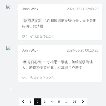
John Wick
2024-09-11 22:48:20
也许我该追随黄昏而去，而不是期
😭 有感而发
待明日的清晨！
0
发自微信公众号
John Wick
2024-08-29 00:19:26
一寸相思一缕魂，丝丝缕缕盼佳
😎 今日心情
人。若得挚友皆如此，本草纲目亦蒙尘！
0
发自微信公众号
1
2
3
4
5
...
16