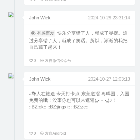
John Wick
2024-10-29 23:31:14
快乐分享错了人，就成了显摆。难
😭 有感而发
过分享错了人，就成了笑话。所以，渐渐的我把
自己藏了起来！
0
发自微信公众号
John Wick
2024-10-27 12:03:13
#👣人在旅途 今天打卡点-东莞道滘 粤晖园，入园
免费的哦！没事你也可以来逛逛(„• ֊ •„)੭！
::BZ:ok:: ::BZ:jingxi:: ::BZ:zc::
0
发自Android