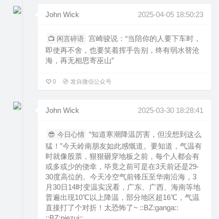
John Wick
2025-04-05 18:50:23
宫崎骏说：“当陪你的人要下车时，
📺 闲言碎语
即使再不舍，也要笑着挥手告别，终有弱水替沧
海，再无相思寄巫山”
0
发自微信公众号
John Wick
2025-03-30 18:28:41
“知道寒潮降温厉害，但没想到这么
😎 今日心情
猛！”今天岭南朋友如此感慨道。要知道，气温有
时就像股票，狠狠砸穿地板之前，每个人都会有
或多或少的侥幸，毕竟之前可是在3天前还是29-
30度高位的。今天冷空气前锋压至华南沿海，3
月30日14时变温实况看，广东、广西、海南等地
普遍出现10℃以上降温，部分地区超16℃，气温
直接打了个对折！太恐怖了~ ::BZ:ganga::
::BZ:piezui::