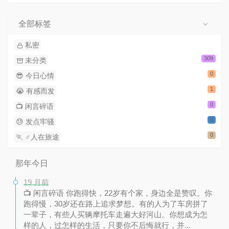
全部标签
私密
309
未分类
0
😎 今日心情
1
😭 有感而发
0
📺 闲言碎语
0
😓 发点牢骚
0
🏃 ‍♂️人在旅途
那年今日
19 月前
📺 闲言碎语 你跑得快，22岁有个家，身边全是赞叹。你
跑得慢，30岁还在路上追求梦想。有的人为了车房拼了
一辈子，有些人买辆摩托车走遍大好河山。你想成为怎
样的人，过怎样的生活，只要你不后悔就行，并...