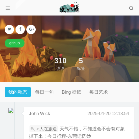
github
310
5
说说
标签
我的动态
每日一句
Bing 壁纸
每日艺术
John Wick
2025-04-20 12:13:54
天气不错，不知道会不会有对象
🏃 ‍♂️人在旅途
掉下来！今日行程-东莞记忆😎