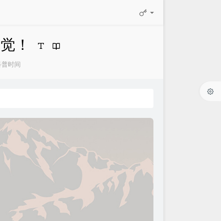
好觉！
科普时间
：