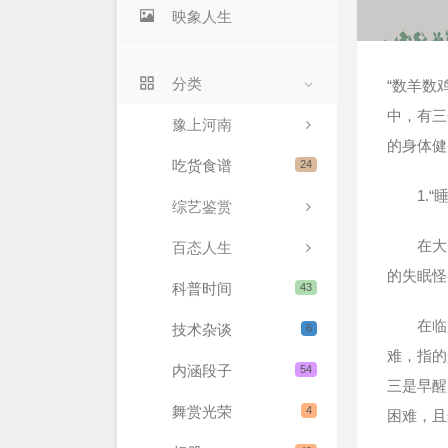
映象人生
分类
“数羊数
中，有三
豫上河南
的身体健
吃货食谱
24
1.“睡
综艺鉴赏
在大多
百态人生
的失眠怪
科普时间
43
在临床
技术杂谈
6
难，指的
内涵段子
54
三是早醒
舞赏光荣
4
困难，且