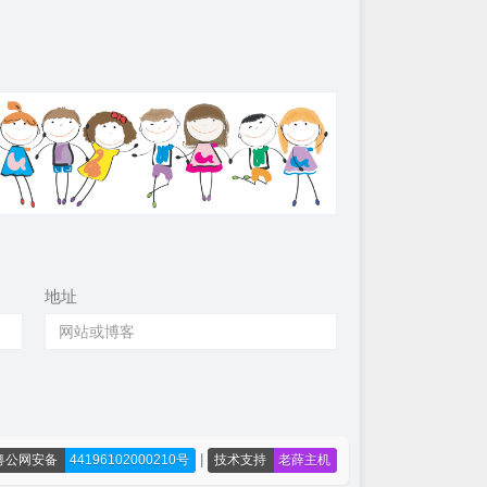
地址
|
粤公网安备
44196102000210号
技术支持
老薛主机