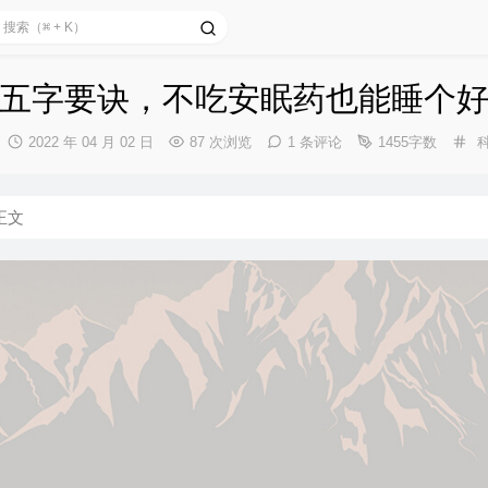
五字要诀，不吃安眠药也能睡个
发
分
2022 年 04 月 02 日
87 次浏览
1 条评论
1455字数
布
类
时
间：
正文