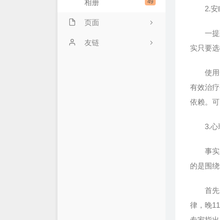
相册
49
2.安
页面
一提到
豆瓣清单
友链
实只要选
电影放映室
使用安
标签云
有效治疗
依赖。可
今日读报
友情链接
3.心
归档
事实上，
关于站长
的是围绕
首先，患
律，晚1
专家指出