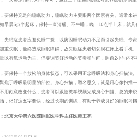
要保持充足的睡眠动力，睡眠动力主要跟两个因素有关。通常来讲
如早晨5点半起床，保持一直清醒、不午睡，晚上10点半上床，就具
失眠症患者应避免睡午觉，以防因睡眠动力不足而引起失眠。专家
加重失眠，最终造成睡眠障碍，故失眠症患者切勿躺在床上看手机
量以有氧运动为主。但要调节好运动的节奏和时间，睡前2小时内不
要保持一个放松的身体状态，可以采用正念呼吸法和身心扫描法。
聚焦于呼吸最明显的部位。身心扫描，顾名思义，就是用心像扫描
不用刻意改变什么，患者可以跟随教学视频完成身心扫描。总的来说，
括，记好这五字要诀，经过长期的训练，有助于养成良好的睡眠习
：北京大学第六医院睡眠医学科主任医师王亮
2022 年 04 月 03 日