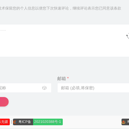
ie技术保留您的个人信息以便您下次快速评论，继续评论表示您已同意该条款
邮箱
*
🎲
|
乐无疆
粤ICP备
2021020388号-1