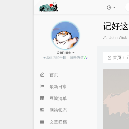
记好这
博
John Wick
主：
Dennie
首页
❤愿你历尽千帆，
z
0
?
<
b
首页
最新日常
豆瓣清单
网站状态
文章归档