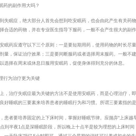
眠药的副作用大吗？
失眠症，绝大部分人首先会想到吃安眠药，也会由此产生有关药物
择合适的药物，并在专业医生指导下服药，一般不会产生很大的副
眠药应遵守以下三个原则：一是要短期用药，使用药物的时长尽量
剂量，保证治疗效果；三是要间断服药或者选择周末服药。一般不建
以选择在周末或休息日服用安眠药，促使身体得到充分的休息。
理行为治疗更为关键
治疗失眠症最为关键的方法不是使用安眠药，而是心理治疗，即失眠
良好睡眠的三要素来培养患者的睡眠行为和习惯。所谓三要素指的
者要培养固定的上下床时间，掌握好睡眠节律。应抛弃“上床越早
1点到半夜1点是深睡眠阶段，所以晚上十点半是较为理想的上床时间
，一天卧床7到7.5小时即可，通过三个星期的训练可以养成初步的