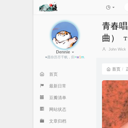
青春唱
曲）
博
John Wick
Dennie
主：
❤愿你历尽千
W
9
%
I
7
首页
首页
最新日常
豆瓣清单
网站状态
文章归档