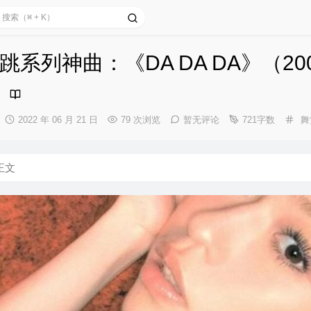
跳系列神曲：《DA DA DA》（2
发
分
2022 年 06 月 21 日
79 次浏览
暂无评论
721字数
舞
布
类
时
间：
正文