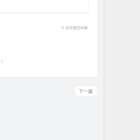
© 允许规范转载
~！
下一篇