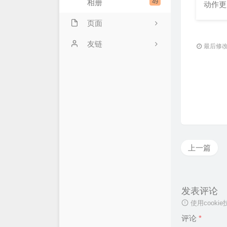
相册
49
动作更
页面
豆瓣清单
友链
最后修改：
电影放映室
标签云
今日读报
友情链接
上一篇
归档
关于站长
发表评论
使用cook
评论
*