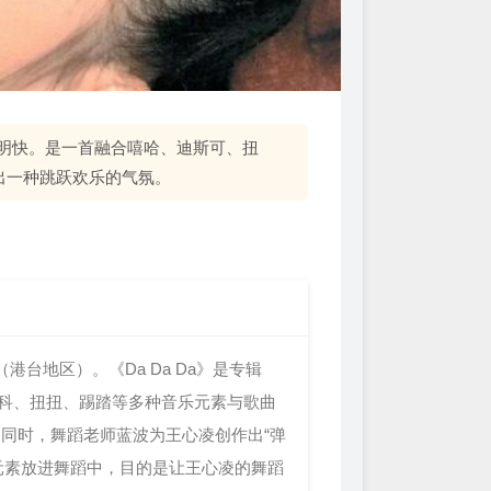
单明快。是一首融合嘻哈、迪斯可、扭
出一种跳跃欢乐的气氛。
港台地区）。《Da Da Da》是专辑
斯科、扭扭、踢踏等多种音乐元素与歌曲
词。同时，舞蹈老师蓝波为王心凌创作出“弹
动元素放进舞蹈中，目的是让王心凌的舞蹈