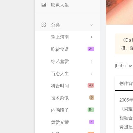
映象人生
分类
豫上河南
《D
扭、
吃货食谱
24
综艺鉴赏
[bilibili
百态人生
创作背
科普时间
43
技术杂谈
6
200
《闪耀
内涵段子
54
相融合
舞赏光荣
4
簧扭扭