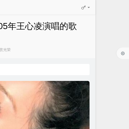
005年王心凌演唱的歌
赏光荣
：