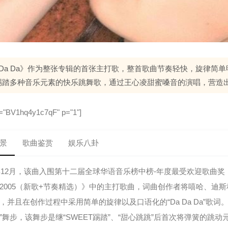
a Da Da》作为整张专辑的首张主打歌，整首歌曲节奏轻快，旋律简
踢踏多种音乐元素的快乐跳舞歌，通过王心凌甜蜜嗓音的演唱，营造
 bv="BV1hq4y1c7qF" p="1"]
景
歌曲鉴赏
娱乐八卦
5年12月，该曲入围第十二届全球华语音乐榜中榜-年度最受欢迎歌曲奖（
2005（新歌+节奏精选）》中的主打歌曲，词曲创作者将嘻哈、迪
，并且在创作过程中采用简单的旋律以及口语化的“Da Da Da”歌
”舞步，该舞步是继“SWEET踢踏”、“甜心跳跳”后首次将弹簧的跳