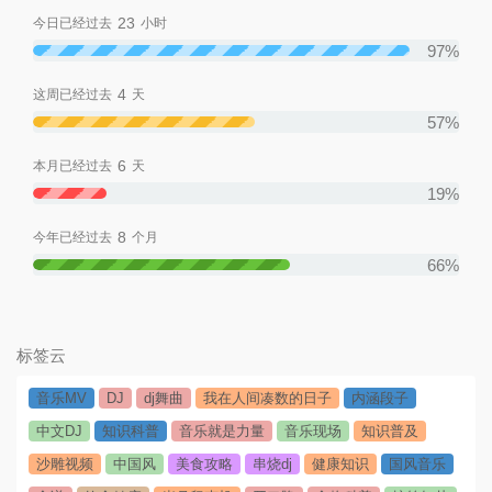
23
今日已经过去
小时
97%
4
这周已经过去
天
57%
6
本月已经过去
天
19%
8
今年已经过去
个月
66%
标签云
音乐MV
DJ
dj舞曲
我在人间凑数的日子
内涵段子
中文DJ
知识科普
音乐就是力量
音乐现场
知识普及
沙雕视频
中国风
美食攻略
串烧dj
健康知识
国风音乐