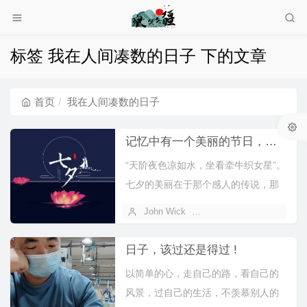
标签 我在人间凑数的日子 下的文章
首页
我在人间凑数的日子
记忆中有一个美丽的节日，叫七夕
“天阶夜色凉如水，坐看牵牛织女星”。
七夕的美丽在于那个感人的传说，那
份不顾一切冲破阻碍的坚贞的爱情。
John Wick
2023 年 08 月 23 日
七夕...
日子，该过还是得过 !
以简单的心，走自己的路，看自己的
风景，过自己的生活，不羡慕别人的