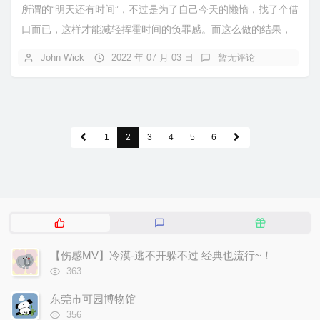
所谓的“明天还有时间”，不过是为了自己今天的懒惰，找了个借
口而已，这样才能减轻挥霍时间的负罪感。而这么做的结果，
是你在把责任推给明天的时候，很多人已经一步...
John Wick
2022 年 07 月 03 日
暂无评论
1
2
3
4
5
6
热
最
随
门
新
机
文
评
文
【伤感MV】冷漠-逃不开躲不过 经典也流行~！
章
论
章
浏
363
览
次
东莞市可园博物馆
数:
浏
356