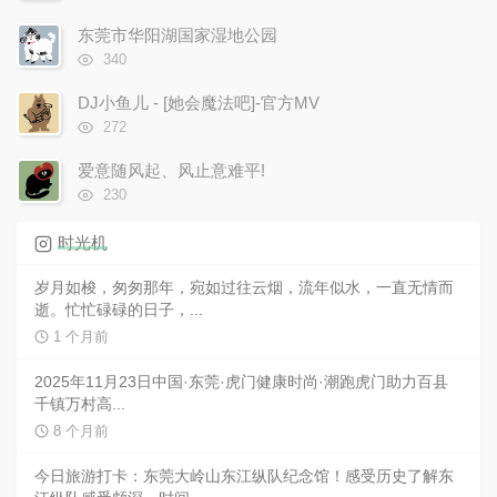
览
次
东莞市华阳湖国家湿地公园
数:
浏
340
览
次
DJ小鱼儿 - [她会魔法吧]-官方MV
数:
浏
272
览
次
爱意随风起、风止意难平!
数:
浏
230
览
次
时光机
数:
岁月如梭，匆匆那年，宛如过往云烟，流年似水，一直无情而
逝。忙忙碌碌的日子，...
1 个月前
2025年11月23日中国·东莞·虎门健康时尚·潮跑虎门助力百县
千镇万村高...
8 个月前
今日旅游打卡：东莞大岭山东江纵队纪念馆！感受历史了解东