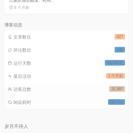
江纵队感受颇深。时间...
8 个月前
博客信息
文章数目
427
评论数目
349
运行天数
6年260天
最后活动
1 个月前
访客总数
31,997
响应耗时
564 ms
岁月不待人