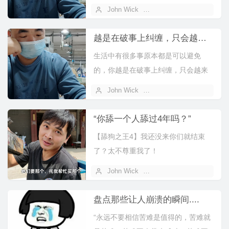
辉煌，不嫉妒别人的光鲜。要知道在
John Wick
2023 年 01 月 15 日
你羡慕别...
越是在破事上纠缠，只会越来越破，越来越糟。
生活中有很多事原本都是可以避免
的，你越是在破事上纠缠，只会越来
越破，越来越糟。易中天先生说，人
John Wick
2022 年 10 月 31 日
生如果错了...
“你舔一个人舔过4年吗？”
【舔狗之王4】我还没来你们就结束
了？太不尊重我了！
[VideoIframe]//player.bilib...
John Wick
2022 年 10 月 23 日
盘点那些让人崩溃的瞬间....
“永远不要相信苦难是值得的，苦难就