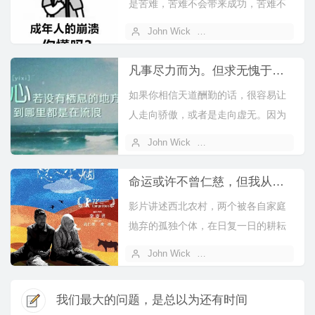
是苦难，苦难不会带来成功，苦难不
值得追求，磨炼意志是因为苦难无法
John Wick
2022 年 09 月 17 日
躲开。...
凡事尽力而为。但求无愧于心！
如果你相信天道酬勤的话，很容易让
人走向骄傲，或者是走向虚无。因为
当你成功的时候，你觉得这是靠你努
John Wick
2022 年 09 月 15 日
力拼搏得...
命运或许不曾仁慈，但我从未想过放弃你！
影片讲述西北农村，两个被各自家庭
抛弃的孤独个体，在日复一日的耕耘
中相濡以沫的故事，珺编剧并执导，
John Wick
2022 年 08 月 30 日
武仁林、...
我们最大的问题，是总以为还有时间