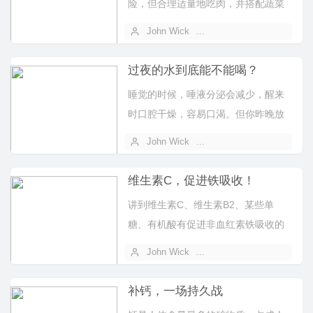
险，但合理适量地吃肉，并搭配蔬菜
水果等其他食物，保持健康的饮食习
John Wick
2025 年 01 月 10 日
惯，有助于...
过夜的水到底能不能喝？
睡觉的时候，唾液分泌会减少，醒来
时口腔干燥，容易口渴。但你昨晚放
在床头柜上的那杯水这时候还能不能
John Wick
2025 年 01 月 09 日
拿起来喝...
维生素C，促进铁吸收！
讲到维生素C、维生素B2、某些单
糖、有机酸有促进非血红素铁吸收的
作用，尤其是维生素C。
John Wick
2025 年 01 月 02 日
补钙，一场持久战