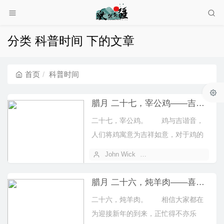
分类 科普时间 下的文章
首页
科普时间
腊月 二十七，宰公鸡——吉祥如意！
二十七，宰公鸡。 鸡与吉谐音，
人们将鸡寓意为吉祥如意，对于鸡的
吉祥寓意，还要追溯到远古时
John Wick
2025 年 01 月 26 日
代。 在中国...
腊月 二十六，炖羊肉——喜气洋洋！
二十六，炖羊肉。 相信大家都在
为迎接新年的到来，正忙得不亦乐