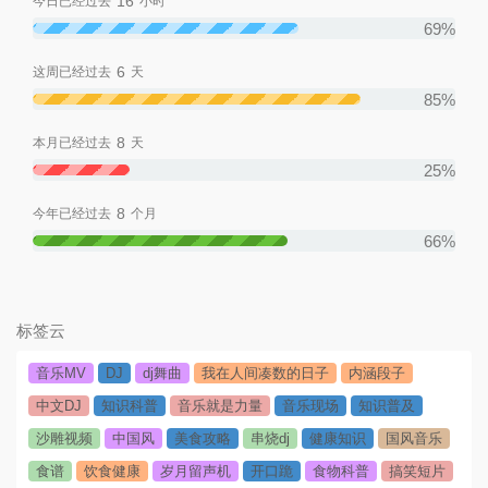
16
今日已经过去
小时
69%
6
这周已经过去
天
85%
8
本月已经过去
天
25%
8
今年已经过去
个月
66%
标签云
音乐MV
DJ
dj舞曲
我在人间凑数的日子
内涵段子
中文DJ
知识科普
音乐就是力量
音乐现场
知识普及
沙雕视频
中国风
美食攻略
串烧dj
健康知识
国风音乐
食谱
饮食健康
岁月留声机
开口跪
食物科普
搞笑短片