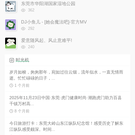
次
东莞市华阳湖国家湿地公园
数:
浏
362
览
次
DJ小鱼儿 - [她会魔法吧]-官方MV
数:
浏
292
览
次
爱意随风起、风止意难平!
数:
浏
240
览
次
时光机
数:
岁月如梭，匆匆那年，宛如过往云烟，流年似水，一直无情而
逝。忙忙碌碌的日子，...
1 个月前
2025年11月23日中国·东莞·虎门健康时尚·潮跑虎门助力百县
千镇万村高...
8 个月前
今日旅游打卡：东莞大岭山东江纵队纪念馆！感受历史了解东
江纵队感受颇深。时间...