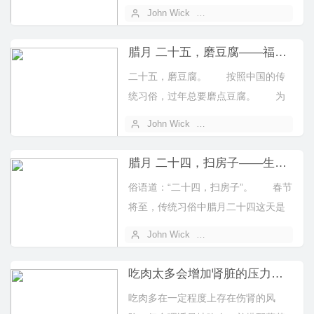
乎，趁着炖羊肉这会儿空闲，就让我
John Wick
2025 年 01 月 25 日
们一起来了...
腊月 二十五，磨豆腐——福气临门！
二十五，磨豆腐。 按照中国的传
统习俗，过年总要磨点豆腐。 为
什么过年要吃豆腐呢？先让我们了解
John Wick
2025 年 01 月 24 日
一下豆腐...
腊月 二十四，扫房子——生活新鲜每一天！
俗语道：“二十四，扫房子”。 春节
将至，传统习俗中腊月二十四这天是
清理房间的大日子。这不但是为了给
John Wick
2025 年 01 月 23 日
朝夕...
吃肉太多会增加肾脏的压力，是真的吗？
吃肉多在一定程度上存在伤肾的风