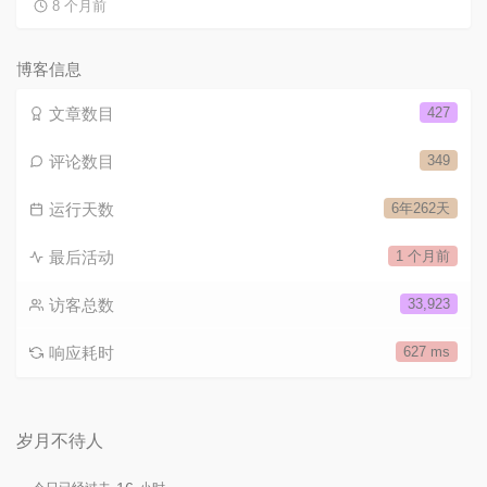
8 个月前
博客信息
文章数目
427
评论数目
349
运行天数
6年262天
最后活动
1 个月前
访客总数
33,923
响应耗时
627 ms
岁月不待人