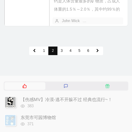
钙是人体含量最多的矿物质，占成人
体重的1.5％～2.0％，其中约99％的
钙集中在骨骼和牙齿中，其余1％分...
John Wick
2024 年 12 月 17 日
1
2
3
4
5
6
热
最
随
门
新
机
文
评
文
【伤感MV】冷漠-逃不开躲不过 经典也流行~！
章
论
章
浏
383
览
次
东莞市可园博物馆
数:
浏
371
览