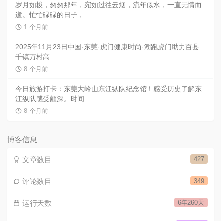
数:
浏
227
览
次
时光机
数:
岁月如梭，匆匆那年，宛如过往云烟，流年似水，一直无情而
逝。忙忙碌碌的日子，...
1 个月前
2025年11月23日中国·东莞·虎门健康时尚·潮跑虎门助力百县
千镇万村高...
8 个月前
今日旅游打卡：东莞大岭山东江纵队纪念馆！感受历史了解东
江纵队感受颇深。时间...
8 个月前
博客信息
文章数目
427