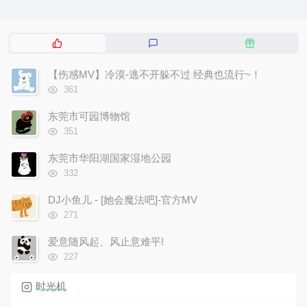
已经到底了
热
最
随
门
新
机
文
评
文
【伤感MV】冷漠-逃不开躲不过 经典也流行~！
章
论
章
浏
361
览
次
东莞市可园博物馆
数:
浏
351
览
次
东莞市华阳湖国家湿地公园
数:
浏
332
览
次
DJ小鱼儿 - [她会魔法吧]-官方MV
数:
浏
271
览
次
爱意随风起、风止意难平!