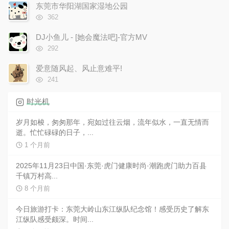
次
东莞市华阳湖国家湿地公园
数:
浏
362
览
次
DJ小鱼儿 - [她会魔法吧]-官方MV
数:
浏
292
览
次
爱意随风起、风止意难平!
数:
浏
241
览
次
时光机
数:
岁月如梭，匆匆那年，宛如过往云烟，流年似水，一直无情而
逝。忙忙碌碌的日子，...
1 个月前
2025年11月23日中国·东莞·虎门健康时尚·潮跑虎门助力百县
千镇万村高...
8 个月前
今日旅游打卡：东莞大岭山东江纵队纪念馆！感受历史了解东
江纵队感受颇深。时间...