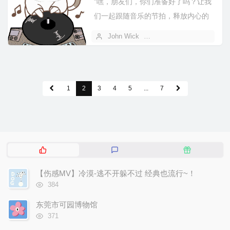
"嘿，朋友们，你们准备好了吗？让我
们一起跟随音乐的节拍，释放内心的
激情，一起嗨到天亮！"
John Wick
2025 年 05 月 24 日
1
2
3
4
5
...
7
热
最
随
门
新
机
文
评
文
【伤感MV】冷漠-逃不开躲不过 经典也流行~！
章
论
章
浏
384
览
次
东莞市可园博物馆
数:
浏
371
览