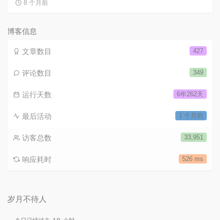
8 个月前
博客信息
文章数目
427
评论数目
349
运行天数
6年262天
最后活动
1 个月前
访客总数
33,951
响应耗时
526 ms
岁月不待人