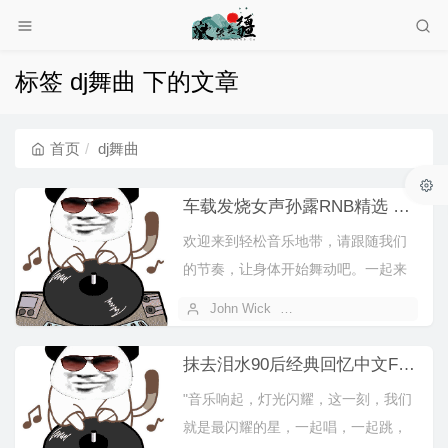
标签 dj舞曲 下的文章
首页
dj舞曲
车载发烧女声孙露RNB精选 车载Dj
欢迎来到轻松音乐地带，请跟随我们
的节奏，让身体开始舞动吧。一起来
感受这种节拍，享受生活，享受音
John Wick
2025 年 11 月 06 日
乐。随着我...
抹去泪水90后经典回忆中文FK house老歌dj串烧
"音乐响起，灯光闪耀，这一刻，我们
就是最闪耀的星，一起唱，一起跳，