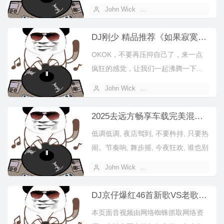
感受这无尽的狂欢！"
John Wick
2025 年 11 月 05 日
DJ刚少 精品推荐《如果寂寞了》情感中文包厢慢摇
OKOK，不要再压抑自己了，来一点
疯狂的感觉，让我们一起沸腾一下...
双手举起来，戴上你的太阳眼镜，;
John Wick
2025 年 11 月 03 日
闭...
2025去远方畅享车载完美混音抖音热歌BGM串烧
低调低调, 夜店驾到, 不要矜持, 只要热
闹。节奏响, 舞步摇, 今夜狂欢, 谁也别
逃。夜店之王, 气氛...
John Wick
2025 年 11 月 03 日
DJ京仔爆红46首新歌VS老歌大合集中文慢摇串烧
本页面音视频由网络蜘蛛抓取网络资