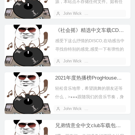
源，本站点不存储任何文件。如有任
何疑惑请在下方留言栏告知！
John Wick
2025 年 07 月 02 日
《社会摇》精选中文车载CD新歌慢摇串烧
感受下这么抒情的DISCO,在动感当中
寻找你特别的感觉,感受一下有弹性的
节奏在每天晚上将有不同的舞曲放
John Wick
2025 年 06 月 18 日
松...
2021年度热播榜ProgHouse抖音女声系列串烧
轻松音乐地带，希望跳舞的朋友还等
什么，>★★★跟随我们的音乐节奏，身
体开始挪动！欢迎走进今天第一场的
John Wick
2025 年 06 月 18 日
跳...
兄弟情意全中文club车载包房串烧