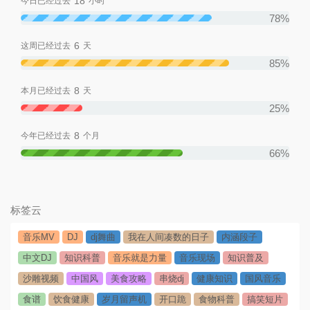
18
今日已经过去
小时
78%
6
这周已经过去
天
85%
8
本月已经过去
天
25%
8
今年已经过去
个月
66%
标签云
音乐MV
DJ
dj舞曲
我在人间凑数的日子
内涵段子
中文DJ
知识科普
音乐就是力量
音乐现场
知识普及
沙雕视频
中国风
美食攻略
串烧dj
健康知识
国风音乐
食谱
饮食健康
岁月留声机
开口跪
食物科普
搞笑短片